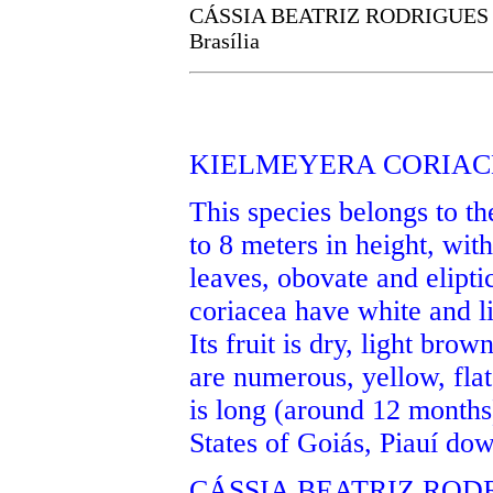
CÁSSIA BEATRIZ RODRIGUES MUN
Brasília
KIELMEYERA CORIAC
This species belongs to th
to 8 meters in height, wit
leaves, obovate and elipti
coriacea have white and l
Its fruit is dry, light bro
are numerous, yellow, flat,
is long (around 12 months) 
States of Goiás, Piauí dow
CÁSSIA BEATRIZ RODRI